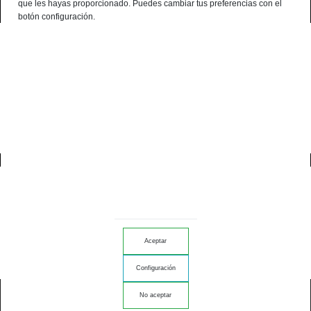
que les hayas proporcionado. Puedes cambiar tus preferencias con el
English
botón configuración.
0
home
log in to your account
LOGIN / REGISTER
arrow_forward
*
Email address
Aceptar
Configuración
No aceptar