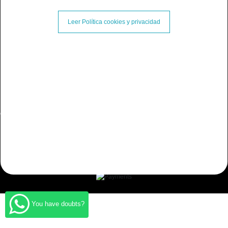
Terms and Conditions
Leer Política cookies y privacidad
Information
Contact us
Follow us
Cambiar Consentimiento de Cookies
Withdraw from the contract here
You have doubts?