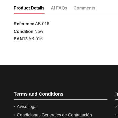
Product Details
AI FAQs
Comments
Reference
AB-016
Condition
New
EAN13
AB-016
What is the blade length of the 3 Claveles 
The blade of the 3 Claveles Butcher Knife is 18 cm long.
What does it mean that the knife is 'hollow 
Terms and Conditions
I
Aviso legal
What type of cuts is this knife ideal for?
Condiciones Generales de Contratación