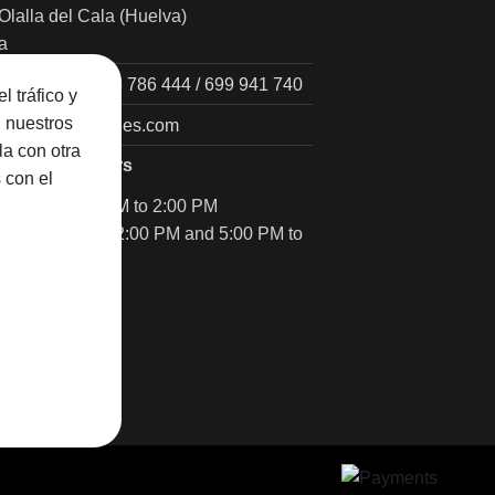
Olalla del Cala (Huelva)
a
9 190 320 / 638 786 444 / 699 941 740
l tráfico y
n nuestros
cto@olallajamones.com
la con otra
e support hours
 con el
service: 9:00 AM to 2:00 PM
e: 9:00 AM to 2:00 PM and 5:00 PM to
shopping_cart
Cuchillo Carnicero 3 Claveles
€20.50
AÑADIR
AL
CARRITO