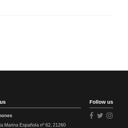
 us
Follow us
amones
a Marina Española nº 62, 21260