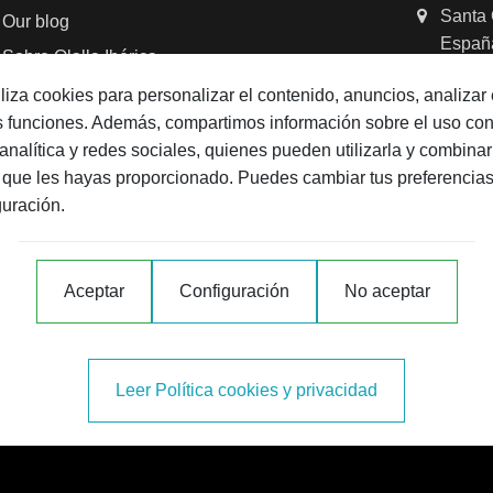
Santa 
Our blog
Españ
Sobre Olalla Ibérica
d in the dishwasher?
+34 95
Historia de Olalla
tiliza cookies para personalizar el contenido, anuncios, analizar e
as funciones. Además, compartimos información sobre el uso co
conta
Denominación de Origen
analítica y redes sociales, quienes pueden utilizarla y combinar
Hostelería y Distribuidores
Telephon
 que les hayas proporcionado. Puedes cambiar tus preferencias
FAQ'S
guración.
Customer 
Contact us
E-commerc
7:00 PM
Aceptar
Configuración
No aceptar
ct here
Leer Política cookies y privacidad