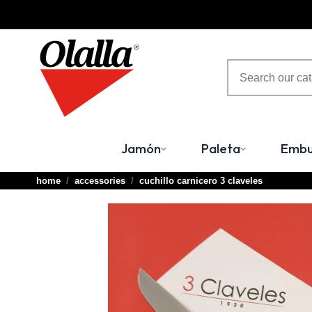
Consultation Terminal
○ Active Engine -
Cuchillo Carnicero 3 Claveles
Jamón
Paleta
Embu
home
accessories
cuchillo carnicero 3 claveles