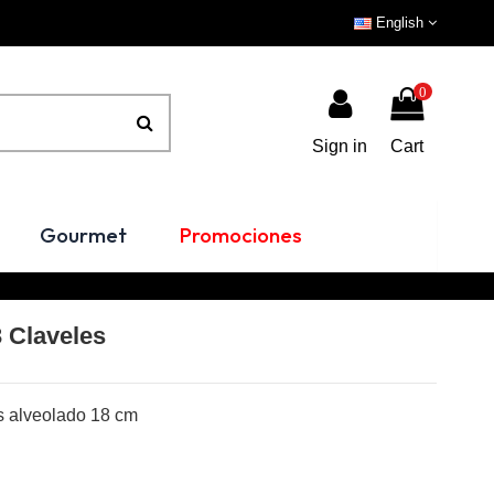
English
0
Sign in
Cart
Gourmet
Promociones
3 Claveles
s alveolado 18 cm