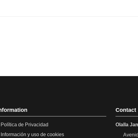
Click here to leave a review
Butcher Knife?
ground' (alveolated)?
nformation
Contact
Política de Privacidad
Olalla J
Información y uso de cookies
Avenid