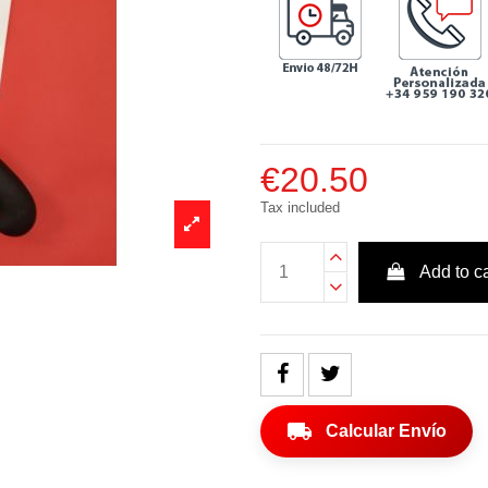
€20.50
Tax included
Add to ca
local_shipping
Calcular Envío