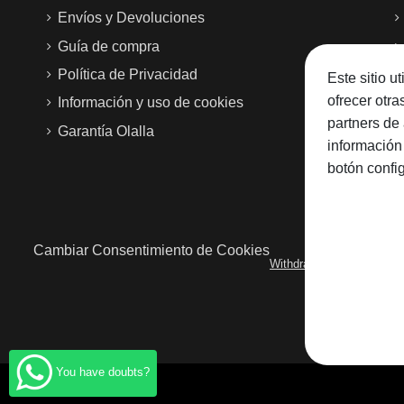
Envíos y Devoluciones
Guía de compra
Can the 3 Claveles Butcher Knife be washe
Política de Privacidad
Este sitio u
ofrecer otr
Información y uso de cookies
partners de 
Garantía Olalla
What material is the knife made of?
información
botón confi
Cambiar Consentimiento de Cookies
Withdraw from the contra
You have doubts?