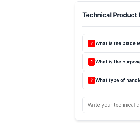
Technical Product 
What is the blade l
?
What is the purpose
?
What type of handl
?