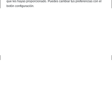
que les hayas proporcionado. Puedes cambiar tus preferencias con el
English
botón configuración.
0
home
blog
jamón de jabugo
JAMÓN DE JABUGO