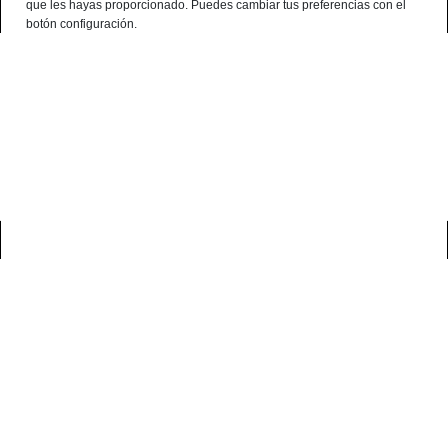
que les hayas proporcionado. Puedes cambiar tus preferencias con el
English
botón configuración.
Consultation Terminal
○ Active Engine -
Grass-Fed 50% Iberian
Race Pork Ham 1/4 Boned (Tip)
0
home
jamones ibéricos
grass-fed 50% iberian race pork ham 1/4
boned (tip)