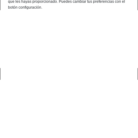
que les hayas proporcionado. Puedes cambiar tus preferencias con el
English
botón configuración.
0
home
blog
consejos sobre el jamón ibérico
diferencias entre un jamón
cortado a mano y un jamón cortado a máquina