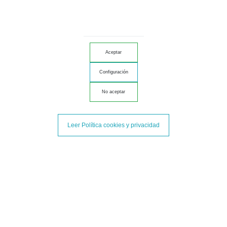
Bellota
máxima calidad. Está, además, curado en nuestros secaderos de
Santa Olalla del Cala
durante 30 meses. ¿Te apetece catarlo?
Descripción detallada del Jamón Ibérico de Bellota
Aceptar
Calidad
Configuración
Jamón de Bellota 75% Ibérico.
No aceptar
Raza
75% Ibérico.
Leer Política cookies y privacidad
Alimentación
Alimentación: Bellotas + Hierbas + Plantas Silvestres + Pienso + Cereales.
Curación
30 meses.
Formato