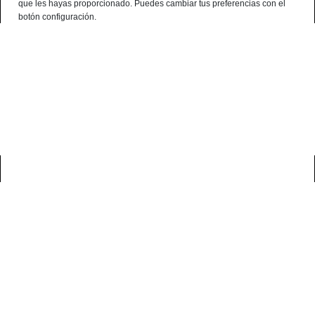
que les hayas proporcionado. Puedes cambiar tus preferencias con el
English
botón configuración.
Consultation Terminal
○ Active Engine -
Jamón Bellota Ibérico 75%
Raza Ibérica Loncheado a Cuchillo
0
home
loncheado jamón ibérico
jamón bellota ibérico 75% raza ibérica
loncheado a cuchillo