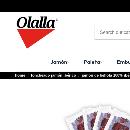
Consultation Terminal
○ Active Engine -
Jamón de Bellota 100% Ibérico Loncheado
a Cuchillo
Jamón
Paleta
Embu
home
loncheado jamón ibérico
jamón de bellota 100% ibé