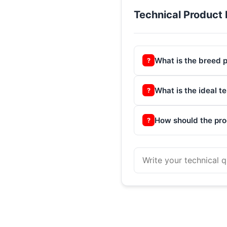
Technical Product 
What is the breed p
?
What is the ideal t
?
How should the pro
?