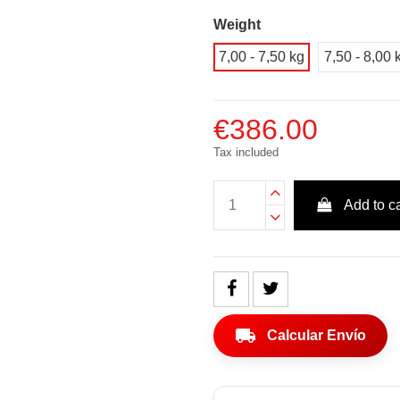
Weight
7,00 - 7,50 kg
7,50 - 8,00 
€386.00
Tax included
Add to ca
local_shipping
Calcular Envío