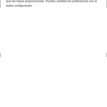
que les hayas proporcionado. Puedes cambiar tus preferencias con el
Français
botón configuración.
Consultation Terminal
○ Active Engine -
Espinazo Ibérico
0
accueil
viandes ibériques
espinazo ibérico