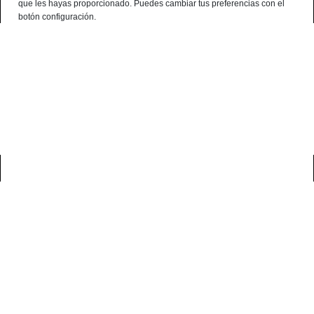
que les hayas proporcionado. Puedes cambiar tus preferencias con el
Français
botón configuración.
Consultation Terminal
○ Active Engine -
Lomo Cebo de Campo
Ibérique 50% tranché 100 grs
0
accueil
lomo de porc
lomo cebo de campo ibérique 50% tranché 100
grs