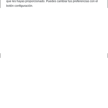
que les hayas proporcionado. Puedes cambiar tus preferencias con el
Français
botón configuración.
Consultation Terminal
○ Active Engine -
Fromage de brebis El
Montaño viejo Gran Reserva
0
accueil
gourmet
fromage de brebis el montaño viejo gran reserva