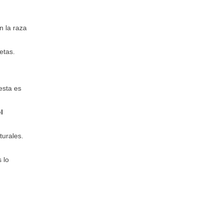
n la raza
uetas.
 esta es
l
turales.
 lo