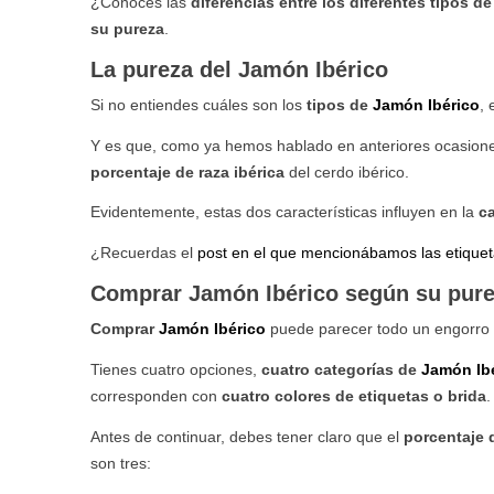
¿Conoces las
diferencias entre los diferentes tipos d
su pureza
.
La pureza del Jamón Ibérico
Si no entiendes cuáles son los
tipos de
Jamón Ibérico
, 
Y es que, como ya hemos hablado en anteriores ocasion
porcentaje de raza ibérica
del cerdo ibérico.
Evidentemente, estas dos características influyen en la
c
¿Recuerdas el
post en el que mencionábamos las etiquet
Comprar Jamón Ibérico según su pur
Comprar
Jamón Ibérico
puede parecer todo un engorro s
Tienes cuatro opciones,
cuatro categorías de
Jamón Ib
corresponden con
cuatro colores de etiquetas o brida
Antes de continuar, debes tener claro que el
porcentaje d
son tres: