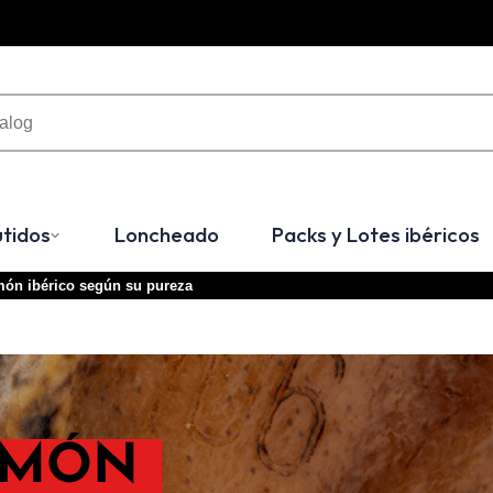
tidos
Loncheado
Packs y Lotes ibéricos
món ibérico según su pureza