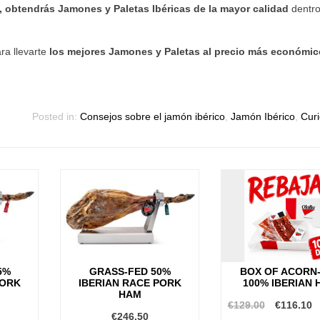
, obtendrás Jamones y Paletas Ibéricas de la mayor calidad
dentro
ra llevarte
los mejores Jamones y Paletas al precio más económic
Posted in:
Consejos sobre el jamón ibérico
,
Jamón Ibérico
,
Cur
5%
GRASS-FED 50%
BOX OF ACORN
PORK
IBERIAN RACE PORK
100% IBERIAN
HAM
€129.00
€116.10
€246.50