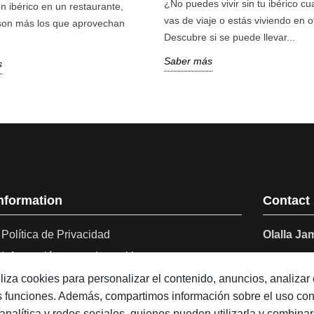
¿No puedes vivir sin tu ibérico cu
 ibérico en un restaurante,
vas de viaje o estás viviendo en o
son más los que aprovechan
Descubre si se puede llevar...
Saber más
s
nformation
Contact
Política de Privacidad
Olalla J
Información y uso de cookies
Avenid
Santa 
Our blog
tiliza cookies para personalizar el contenido, anuncios, analizar e
Españ
as funciones. Además, compartimos información sobre el uso co
Sobre Olalla Ibérica
analítica y redes sociales, quienes pueden utilizarla y combinar