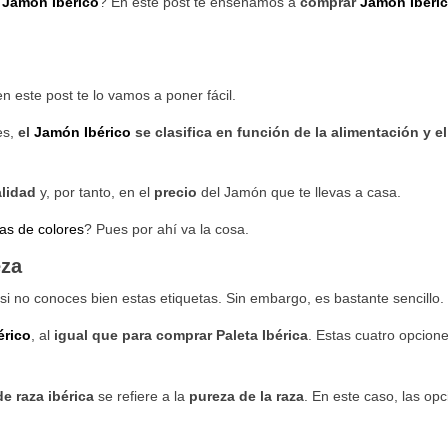
e
Jamón Ibérico
? En este post te enseñamos a
comprar
Jamón Ibéri
en este post te lo vamos a poner fácil.
es,
el
Jamón Ibérico
se clasifica en función de la alimentación y el
alidad
y, por tanto, en el
precio
del Jamón que te llevas a casa.
as de colores
? Pues por ahí va la cosa.
eza
i no conoces bien estas etiquetas. Sin embargo, es bastante sencillo.
érico
, al
igual que para comprar Paleta Ibérica
. Estas cuatro opcion
.
e raza ibérica
se refiere a la
pureza de la raza
. En este caso, las op