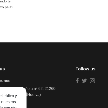
ando te
tro país?
 us
Follow us
amones
a Marina Española nº 62, 21260
Olalla del Cala (Huelva)
l tráfico y
a
n nuestros
la con otra