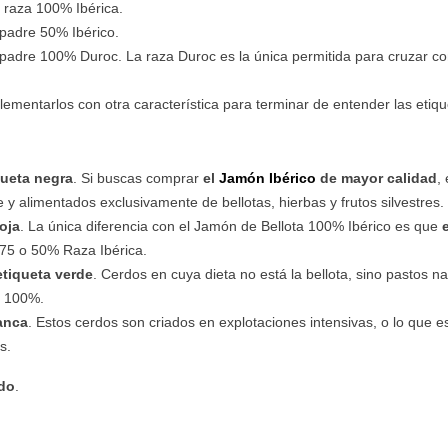
e raza 100% Ibérica.
 padre 50% Ibérico.
padre 100% Duroc. La raza Duroc es la única permitida para cruzar co
mentarlos con otra característica para terminar de entender las etiq
queta negra
. Si buscas comprar
el
Jamón Ibérico
de mayor calidad
,
e y alimentados exclusivamente de bellotas, hierbas y frutos silvestres.
roja
. La única diferencia con el Jamón de Bellota 100% Ibérico es que
e
 75 o 50% Raza Ibérica.
etiqueta verde
. Cerdos en cuya dieta no está la bellota, sino pastos na
el 100%.
anca
. Estos cerdos son criados en explotaciones intensivas, o lo que es
s.
ndo
.