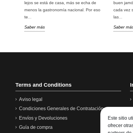
lejos se está de casa, más se echa de
buen jamón
menos la gastronomía nacional. Por eso
cada vez 
te...
las...
Saber más
Saber má
Terms and Conditions
I
Aviso legal
Condiciones Generales de Contratación
Envíos y Devoluciones
Este sitio u
ofrecer otr
Guía de compra
partners de 