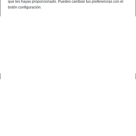
que les hayas proporcionado. Puedes cambiar tus preferencias con el
¿Alguna consulta? telf:+34 959 190 320 - 638 786 444 - 699 941 740
botón configuración.
Español
0
inicio
productos
comprar jamón ibérico
Comprar jamón ibérico
Jamones ibéricos online directos
de fábrica