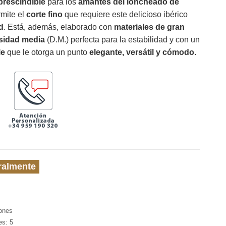
prescindible
para los
amantes del loncheado de
rmite el
corte fino
que requiere este delicioso ibérico
d
. Está, además, elaborado con
materiales de gran
sidad media
(D.M.) perfecta para la estabilidad y con un
le
que le otorga un punto
elegante, versátil y cómodo.
ralmente
iones
nes:
5