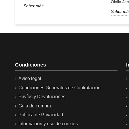
Olalla Ja
Saber más
Saber má
¿Es fácil de limpiar o mantener?
Raul
13/01/2021
Es un muy buen jamonero. Estaba buscado uno rotatorio, 
rotar. Además con el 10% de descuento que ofrece la tie
genial
Condiciones
I
ester
15/12/2020
robusta y estable lo que estaba buscando
Aviso legal
Condiciones Generales de Contratación
Ver más
Envíos y Devoluciones
Guía de compra
Política de Privacidad
Información y uso de cookies