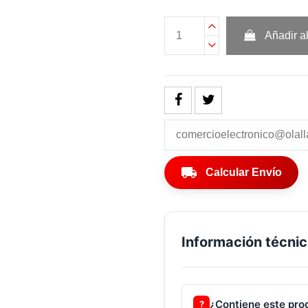
Añadir al
local_shipping
Calcular Envío
Información técnic
¿Contiene este pro
?