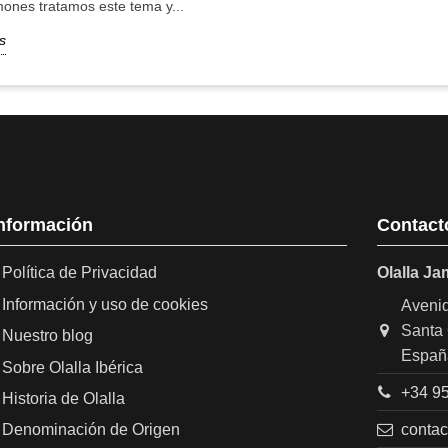
mones tratamos este tema y...
s
a buen precio, y el Jamonero de Olalla es justo lo que buscaba
nda, el precio es imbatible.
nformación
Contact
Política de Privacidad
Olalla J
Información y uso de cookies
Avenid
Santa 
Nuestro blog
Españ
Sobre Olalla Ibérica
+34 95
Historia de Olalla
conta
Denominación de Origen