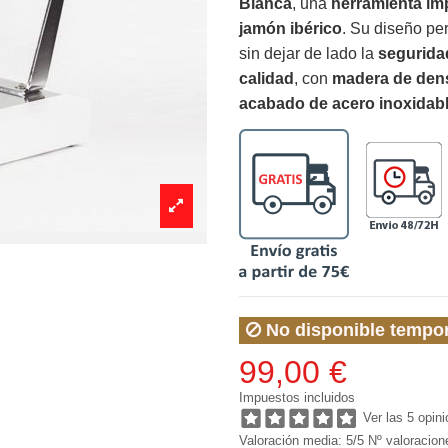
Blanca
, una
herramienta im
jamón ibérico
. Su diseño pe
sin dejar de lado la
segurida
calidad
, con
madera de den
acabado de acero inoxidab
No disponible tempo
99,00 €
Impuestos incluidos
Ver las 5 opin
Valoración media:
5
/5
Nº valoracio