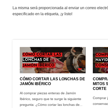
La misma será proporcionada al enviar un correo electró
especificado en la etiqueta, ¡y listo!
Referencia
AB-001
FILTRAR OPINIONES
Condición
Nuevo
(5)
(0)
¿De qué materiales está hecho el Jamoner
ean13
8436590590379
Está elaborado con una base de madera de densidad media
¿Es este jamonero adecuado para uso dom
Elegante
CÓMO CORTAR LAS LONCHAS DE
COMPRA
¿Qué ventajas ofrece su diseño en términos
JAMÓN IBÉRICO
MITOS 
CORTE
Feli
07/08/2022
Al comprar piezas enteras de Jamón
Elegante y eficaz jamonero
Comprar j
Ibérico, seguro que te surge la siguiente
¿La madera utilizada proporciona buena es
conservac
pregunta: ¿Cómo cortar las lonchas de...
Jamonero perfecto tanto en calidad y precio.