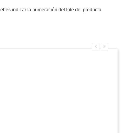
debes indicar la numeración del lote del producto
(0)
Reinicial
e le da un toque elegante y duradero.