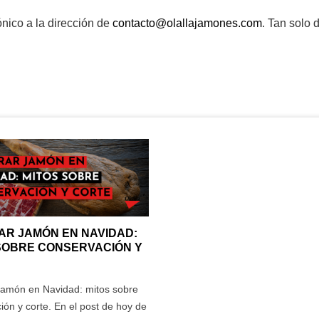
nico a la dirección de
contacto@olallajamones.com
. Tan solo 
(0)
(0)
(0)
o Acero Inoxidable Dehesa Madera Blanco?
 (D.M.) para mayor estabilidad y un acabado de acero inoxidable qu
éstico?
Pulse aquí para dejar su opinión
R JAMÓN EN NAVIDAD:
 de corte?
SOBRE CONSERVACIÓN Y
amón en Navidad: mitos sobre
tabilidad?
ión y corte. En el post de hoy de