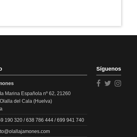
.\r\nEl jamón queda muy bien sujeto, y el fácil hacerlo
o
Síguenos
amones
a Marina Española nº 62, 21260
Olalla del Cala (Huelva)
a
9 190 320 / 638 786 444 / 699 941 740
cto@olallajamones.com