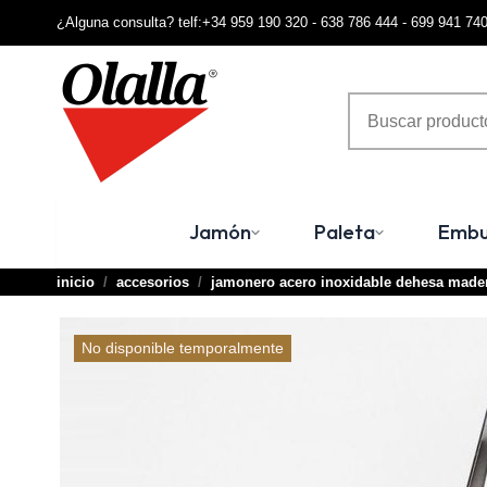
¿Alguna consulta? telf:+34 959 190 320 - 638 786 444 - 699 941 74
Terminal de consulta
○ Motor activo -
Jamonero Acero Inoxidable Dehesa Madera
Blanco
Jamón
Paleta
Embu
inicio
accesorios
jamonero acero inoxidable dehesa made
No disponible temporalmente