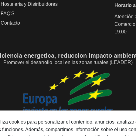
Hostelería y Distribuidores
Horario a
FAQ'S
Atención a
Contacto
Comercio 
19:00
iciencia energetica, reduccion impacto ambien
Promover el desarrollo local en las zonas rurales (LEADER)
tiliza cookies para personalizar el contenido, anuncios, analizar e
as funciones. Además, compartimos información sobre el uso co