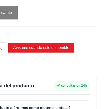
 carrito
Avísame cuando esté disponible
a del producto
1 consultas en 24h
ducto alérgenos como gluten o lactosa?