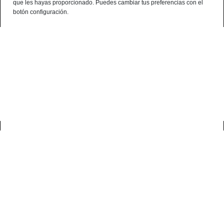
que les hayas proporcionado. Puedes cambiar tus preferencias con el
¿Alguna consulta? telf:+34 959 190 320 - 638 786 444 - 699 941 740
botón configuración.
Español
Terminal de consulta
○ Motor activo -
Chaira Arcos
0
inicio
accesorios
chaira arcos