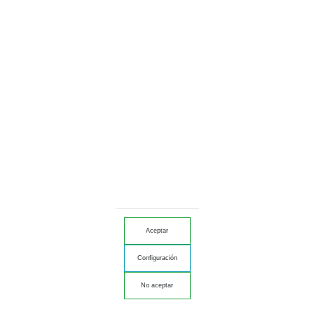
Jamón Bta 100% Ib DOP Jabugo Summum loncheado a mano 100grs
29 opiniones
14,50 €
Añadir al carrito
Aceptar
Jamón de Bellota 100 % Ibérico loncheado a mano 100g
Configuración
19 opiniones
No aceptar
12,90 €