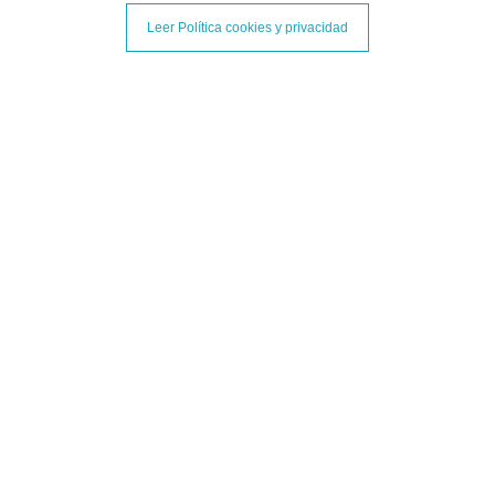
Añadir al carrito
Leer Política cookies y privacidad
Jamón de Bellota Ib 75% Raza Ibérica loncheado a mano 100g
3 opiniones
11,50 €
Añadir al carrito
Y nuestros accesorios de corte: