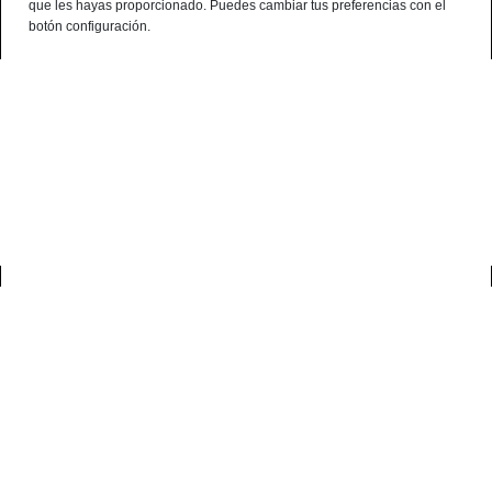
que les hayas proporcionado. Puedes cambiar tus preferencias con el
¿Alguna consulta? telf:+34 959 190 320 - 638 786 444 - 699 941 740
botón configuración.
Español
0
inicio
tienda
comprar jamón ibérico de bellota
Comprar jamón ibérico de bellota
Descubre nuestros jamones
ibéricos de bellota: