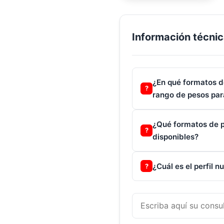
Información técnic
¿En qué formatos de
?
rango de pesos par
¿Qué formatos de p
?
disponibles?
¿Cuál es el perfil n
?