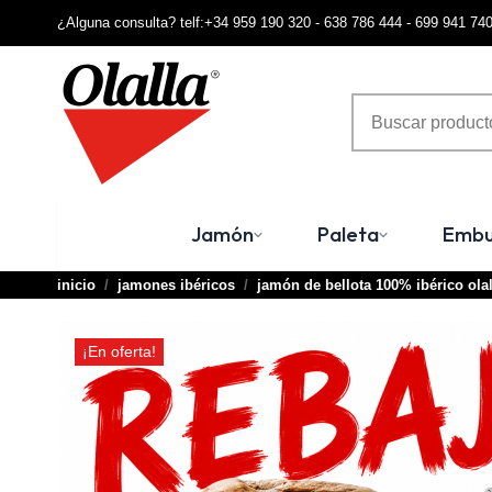
¿Alguna consulta? telf:+34 959 190 320 - 638 786 444 - 699 941 74
Terminal de consulta
○ Motor activo -
Jamón
de Bellota 100% Ibérico Olalla
Jamón
Paleta
Embu
inicio
jamones ibéricos
jamón de bellota 100% ibérico olal
¡En oferta!