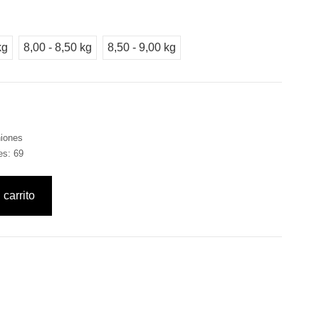
kg
8,00 - 8,50 kg
8,50 - 9,00 kg
niones
nes:
69
 carrito