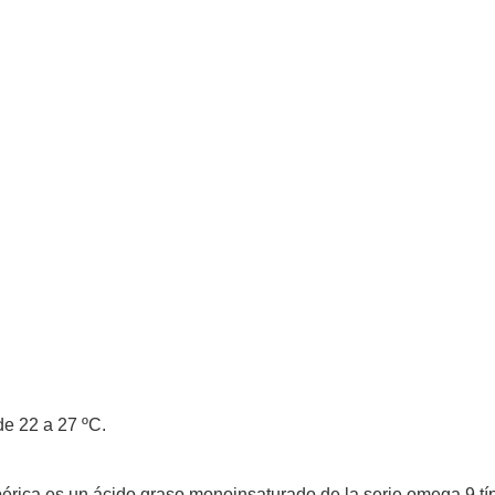
de 22 a 27 ºC.
bérica es un ácido graso monoinsaturado de la serie omega 9 típi