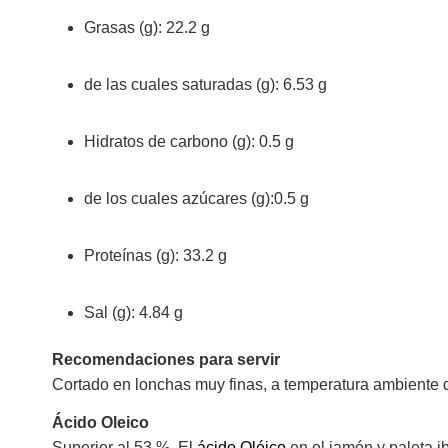
Grasas (g): 22.2 g
de las cuales saturadas (g): 6.53 g
Hidratos de carbono (g): 0.5 g
de los cuales azúcares (g):0.5 g
Proteínas (g): 33.2 g
Sal (g): 4.84 g
Recomendaciones para servir
Cortado en lonchas muy finas, a temperatura ambiente 
Ácido Oleico
Superior al 53 %. El
ácido Oléico
en el jamón y paleta i