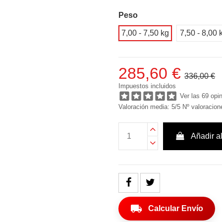
Peso
7,00 - 7,50 kg
7,50 - 8,00 
285,60 €
336,00 €
Impuestos incluidos
Ver las 69 opi
Valoración media:
5
/5
Nº valoracio
Añadir al
local_shipping
Calcular Envío