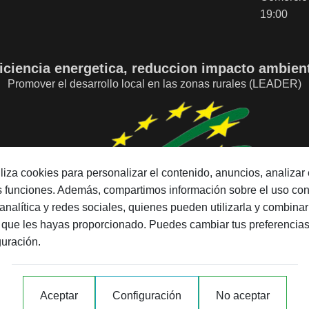
19:00
iciencia energetica, reduccion impacto ambien
Promover el desarrollo local en las zonas rurales (LEADER)
tiliza cookies para personalizar el contenido, anuncios, analizar e
as funciones. Además, compartimos información sobre el uso co
analítica y redes sociales, quienes pueden utilizarla y combinar
 que les hayas proporcionado. Puedes cambiar tus preferencias
guración.
Aceptar
Configuración
No aceptar
 Europea con cargo al FEADER para el Proyecto de Eficiencia En