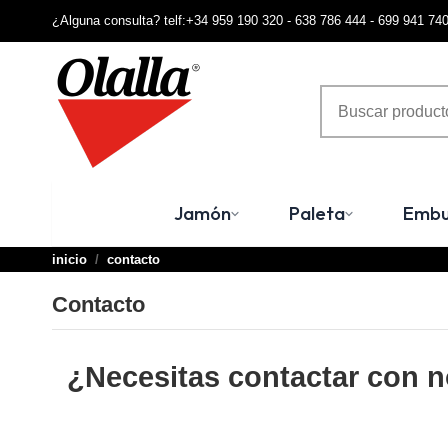
¿Alguna consulta? telf:+34 959 190 320 - 638 786 444 - 699 941 74
Jamón
Paleta
Embu
inicio
contacto
Contacto
¿Necesitas contactar con 