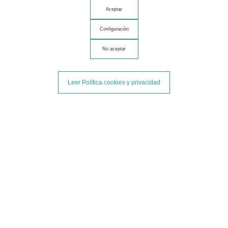
Aceptar
Conservación
Conservar en frío entre 4 y 10 ºC.
Configuración
Peso Neto
No aceptar
100 grs.
Procedencia de los cerdos Ibéricos
Leer Política cookies y privacidad
Cerdos 75% Ibéricos criados en las Dehesas de Huelva y Extremadura.
Etiqueta:
Información Nutricional (100 g)
Valor energético (kcal/KJ): 335 Kcal/1402 KJul
Grasas (g): 22.2 g
de las cuales saturadas (g): 6.53 g
Hidratos de carbono (g): 0.5 g
de los cuales azúcares (g):0.5 g
Proteínas (g): 33.2 g