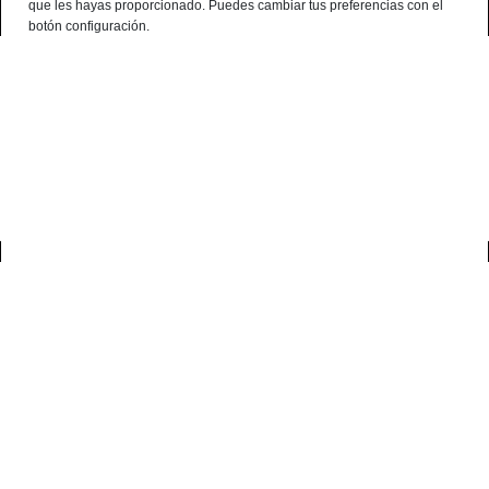
que les hayas proporcionado. Puedes cambiar tus preferencias con el
English
botón configuración.
Consultation Terminal
○ Active Engine -
Box of acorn-fed 75%
Iberian Race Pork Ham
0
home
jamones ibéricos
box of acorn-fed 75% iberian race pork ham