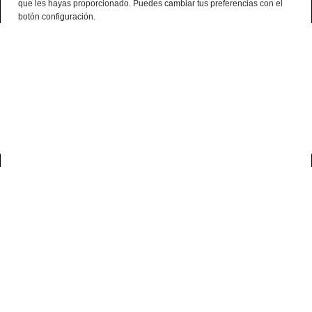
que les hayas proporcionado. Puedes cambiar tus preferencias con el
Français
botón configuración.
0
accueil
blog
jambon ibérique
¿la grasa del jamón ibérico es buena?