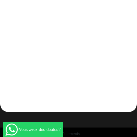
Conditions générales
Informations
Contact us
Suivez-nous
Cambiar Consentimiento de Cookies
Se rétracter du contrat ici
Vous avez des doutes?