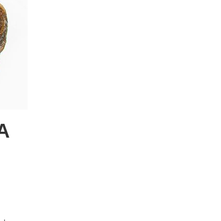
A
Posté sur: