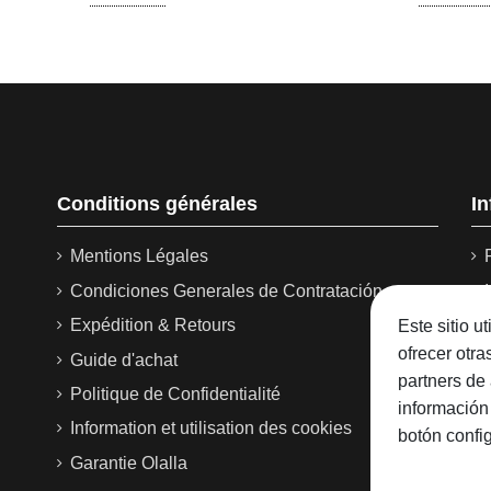
Conditions générales
I
Mentions Légales
Condiciones Generales de Contratación
Expédition & Retours
Este sitio u
ofrecer otr
Guide d'achat
partners de 
Politique de Confidentialité
información
Information et utilisation des cookies
botón confi
Garantie Olalla