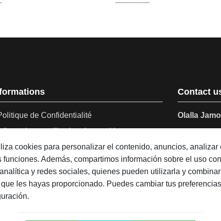
nformations
Contact u
Politique de Confidentialité
Olalla Jam
Information et utilisation des cookies
Avenida 
Santa Ol
Notre blog
tiliza cookies para personalizar el contenido, anuncios, analizar e
España
as funciones. Además, compartimos información sobre el uso co
À propos d’Olalla Ibérica
analítica y redes sociales, quienes pueden utilizarla y combinar
+34 959 
Histoire d’Olalla
 que les hayas proporcionado. Puedes cambiar tus preferencias
contact
Dénomination d'origine
guración.
Hôtellerie et Distributeurs
Horaires d’