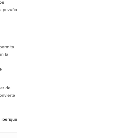
os
la pezuña
 permita
en la
e
cer de
onvierte
ibérique