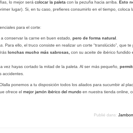
eñas, lo mejor será
colocar la paleta
con la pezuña hacia arriba.
Esto n
imer lugar). Si, en tu caso, prefieres consumirlo en el tiempo, coloca 
enciales para el corte:
a a conservar la carne en buen estado,
pero de forma natural
.
 Para ello, el truco consiste en realizar un corte “translúcido”, que te
ndrás
lonchas mucho más sabrosas,
con su aceite de ibérico fundido 
a vez hayas cortado la mitad de la paleta. Al ser más pequeño,
permit
es accidentes.
 Olalla ponemos a tu disposición todos los aliados para sucumbir al pla
que ofrece el
mejor jamón ibérico del mundo
en nuestra tienda online, c
Publié dans:
Jambon 