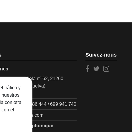
s
Suivez-nous
ones
Marina Española nº 62, 21260
alla del Cala (Huelva)
l tráfico y
n nuestros
la con otra
190 320 / 638 786 444 / 699 941 740
 con el
o@olallajamones.com
assistance téléphonique