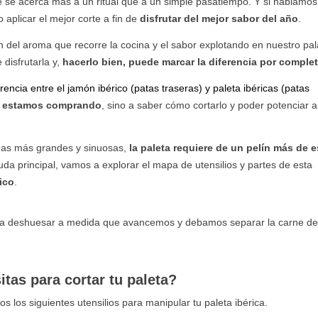
e se acerca más a un ritual que a un simple pasatiempo. Y si hablamos
 aplicar el mejor corte a fin de
disfrutar del mejor sabor del año
.
 del aroma que recorre la cocina y el sabor explotando en nuestro pal
disfrutarla y,
hacerlo bien, puede marcar la diferencia por comple
erencia entre el jamón ibérico (patas traseras) y paleta ibéricas (patas
é estamos comprando
, sino a saber cómo cortarlo y poder potenciar
has más grandes y sinuosas,
la paleta requiere de un pelín más de 
duda principal, vamos a explorar el mapa de utensilios y partes de esta
ico
.
 para deshuesar a medida que avancemos y debamos separar la carne de
tas para cortar tu paleta?
os los siguientes utensilios para manipular tu paleta ibérica.