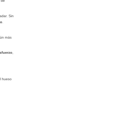
 de
adar. Sin
to
.
 aún más
esfuerzo
,
l hueso