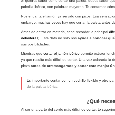
Si quieres saber cómo cortar una paleta, debes saber qu
paletilla ibérica, son palabras mayores. Te contamos cómo
Nos encanta el jamón ya servido con picos. Esa sensación
embargo, muchas veces hay que cortar la paleta antes de 
Antes de entrar en materia, cabe recordar la principal
dif
delanteras)
. Este dato no solo nos
ayuda a conocer qu
sus posibilidades.
Mientras que
cortar el jamón ibérico
permite extraer lonc
ya que resulta más difícil de cortar. Una vez aclarada la 
pieza
antes de arremangarnos y cortar este manjar ún
Es importante contar con un cuchillo flexible y otro
de la paleta ibérica.
¿Qué necesi
Al ser una parte del cerdo más difícil de cortar, te sugerim