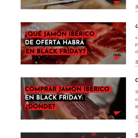
S
¿
p
c
S
S
c
I
S