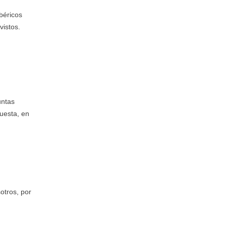
béricos
vistos.
untas
uesta, en
otros, por