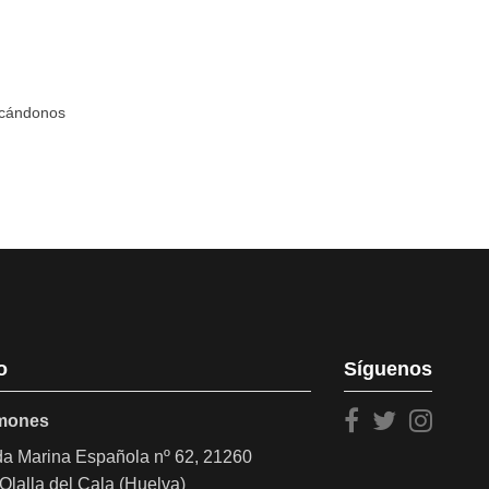
icándonos
o
Síguenos
amones
a Marina Española nº 62, 21260
Olalla del Cala (Huelva)