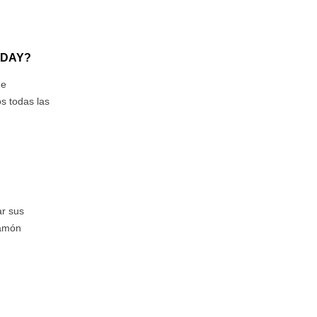
IDAY?
ue
s todas las
ar sus
Jamón