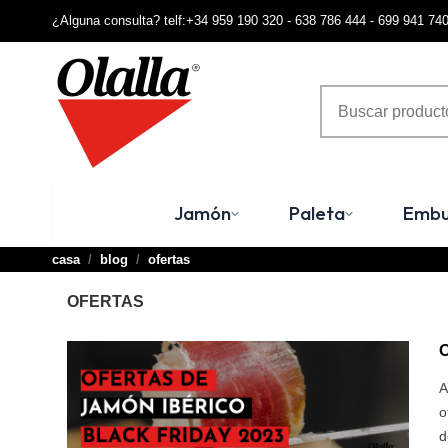
¿Alguna consulta? telf:+34 959 190 320 - 638 786 444 - 699 941 74
Jamón
Paleta
Embu
casa
blog
ofertas
OFERTAS
A
o
d