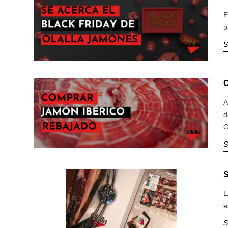
E
p
S
A
d
O
S
E
e
S