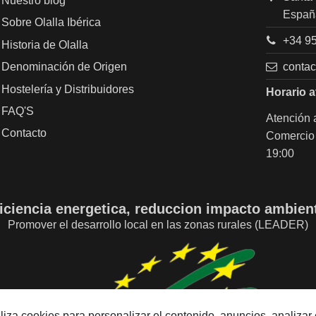
Nuestro blog
Españ
Sobre Olalla Ibérica
+34 95
Historia de Olalla
conta
Denominación de Origen
Hostelería y Distribuidores
Horario a
FAQ'S
Atención a
Contacto
Comercio 
19:00
iciencia energetica, reduccion impacto ambien
Promover el desarrollo local en las zonas rurales (LEADER)
tiliza cookies para personalizar el contenido, anuncios, analizar e