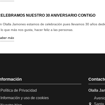
CELEBRAMOS NUESTRO 30 ANIVERSARIO CONTIGO
n Olalla Jamones estamos de celebración pues llevamos 30 años ded
 lo que más nos gusta, hacer feliz a las personas.
aber más
nformación
Contact
Política de Privacidad
Olalla J
Información y uso de cookies
Avenid
Santa 