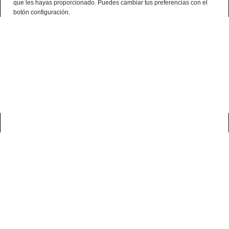
que les hayas proporcionado. Puedes cambiar tus preferencias con el
Français
botón configuración.
0
accueil
blog
des offres
nous commençons les soldes de jambon et de
saucisses ibériques