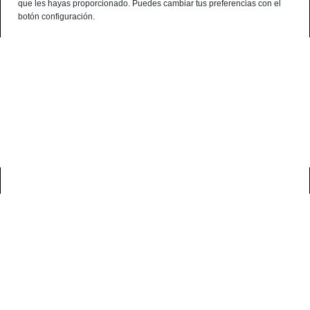
que les hayas proporcionado. Puedes cambiar tus preferencias con el
¿Alguna consulta? telf:+34 959 190 320 - 638 786 444 - 699 941 740
botón configuración.
Español
0
casa
blog
consejos sobre el jamón ibérico
¿cómo saber si un jamón
ibérico está en mal estado?