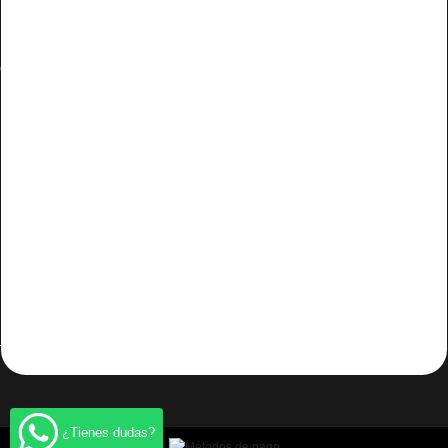
Síguenos
Cambiar Consentimiento de Cookies
Eficiencia energetica, reduccion impacto ambiental
Promover el desarrollo local en las zonas rurales (LEADER)
Olalla Ibérica S.L ha recibido una ayuda de la Unión Europea con cargo al
FEADER para el Proyecto de Eficiencia Energética y Reducción de Impacto
Ambiental y que tiene por objetivos el Ahorro energético y la contribución a la
lucha contra el cambio climático, reducir la contaminación acústica en sus
instalaciones
Desistir del contrato aquí
¿Tienes dudas?