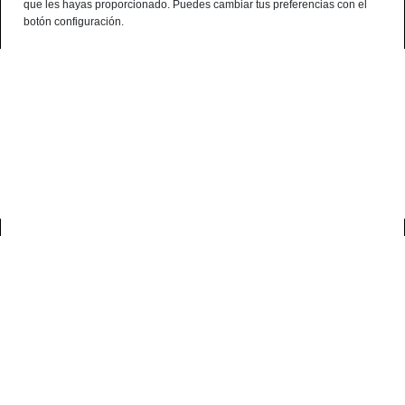
que les hayas proporcionado. Puedes cambiar tus preferencias con el
¿Alguna consulta? telf:+34 959 190 320 - 638 786 444 - 699 941 740
botón configuración.
Español
Terminal de consulta
○ Motor activo -
Caja de Paleta Cebo de
Campo Ibérica 50% Raza Ibérica
0
inicio
paletas
caja de paleta cebo de campo ibérica 50% raza ibérica