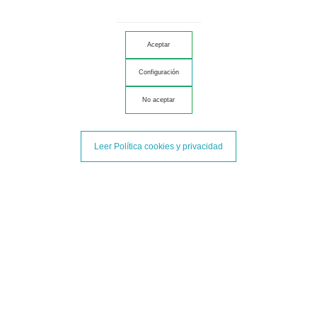
Alimentación
Alimentación: Hierbas + Plantas Silvestres + Pienso + Cereales.
Curación
Aceptar
Entre 24 y 28 meses en nuestras bodegas.
Configuración
Formato
No aceptar
Al comprar este Estuche de Paleta de Cebo de Campo Ibérica 50% raza
Ibérica te llevas 10/15/20 blisters. Envasado y cortado a mano en sobres de
100 grs.
Leer Política cookies y privacidad
Conservación
Conservar en frío entre 4 y 10 ºC.
Peso Neto
100 grs
Procedencia de los cerdos Ibéricos
Cerdos 50% Ibéricos criados en
Huelva y Extremadura
.
Etiqueta