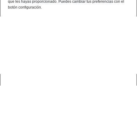
que les hayas proporcionado. Puedes cambiar tus preferencias con el
¿Alguna consulta? telf:+34 959 190 320 - 638 786 444 - 699 941 740
botón configuración.
Español
0
casa
blog
embutidos ibéricos
embutidos y embarazo: ¿cuáles están
recomendados?