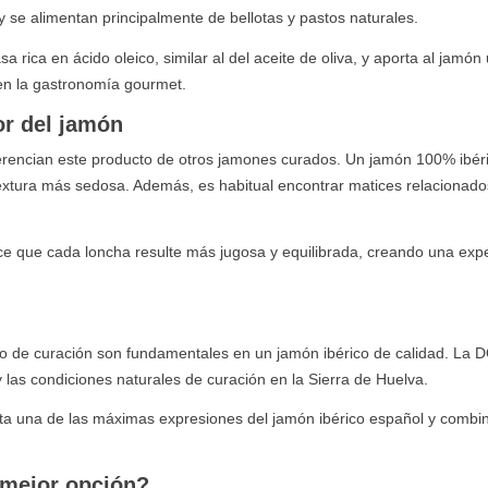
y se alimentan principalmente de bellotas y pastos naturales.
a rica en ácido oleico, similar al del aceite de oliva, y aporta al jamón
 en la gastronomía gourmet.
or del jamón
iferencian este producto de otros jamones curados. Un jamón 100% ibér
xtura más sedosa. Además, es habitual encontrar matices relacionado
 hace que cada loncha resulte más jugosa y equilibrada, creando una exp
eso de curación son fundamentales en un jamón ibérico de calidad. La 
y las condiciones naturales de curación en la Sierra de Huelva.
a una de las máximas expresiones del jamón ibérico español y combi
 mejor opción?