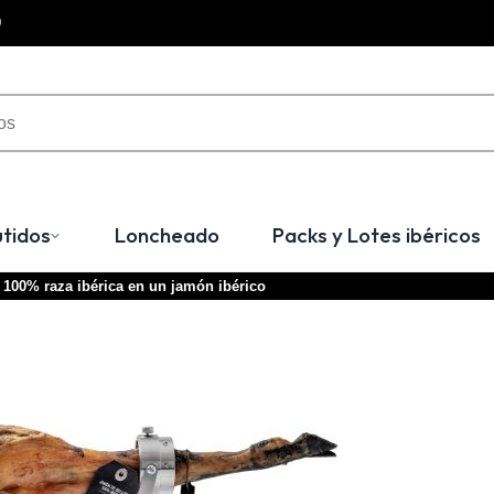
0
tidos
Loncheado
Packs y Lotes ibéricos
a 100% raza ibérica en un jamón ibérico