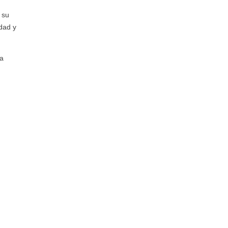
 su
dad y
na