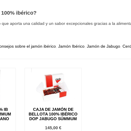
n 100% ibérico?
que aporta una calidad y un sabor excepcionales gracias a la aliment
onsejos sobre el jamón ibérico
,
Jamón Ibérico
,
Jamón de Jabugo
,
Cerd
% IB
CAJA DE JAMÓN DE
MMUM
BELLOTA 100% IBÉRICO
MANO
DOP JABUGO SÚMMUM
145,00 €