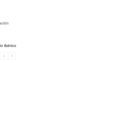
ación
o ibérico