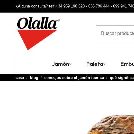
¿Alguna consulta? telf:+34 959 190 320 - 638 786 444 - 699 941 74
Jamón
Paleta
Embu
casa
blog
consejos sobre el jamón ibérico
qué signific