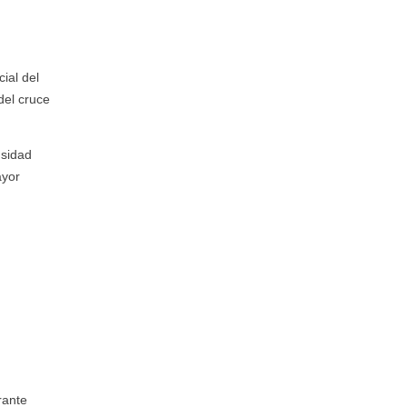
ial del
del cruce
nsidad
ayor
rante