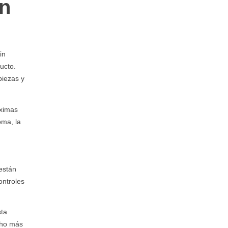
ón
in
ucto.
piezas y
áximas
oma, la
están
ontroles
sta
ucho más