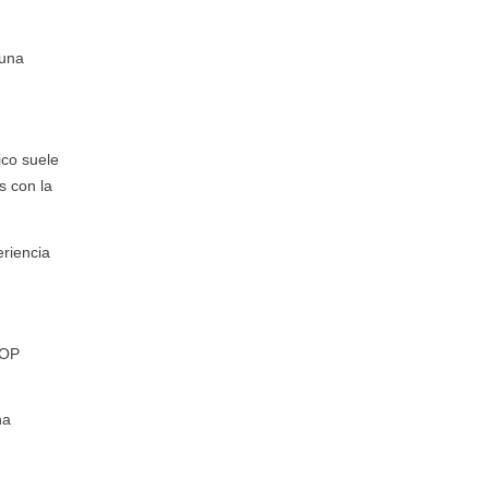
 una
ico suele
s con la
eriencia
DOP
na