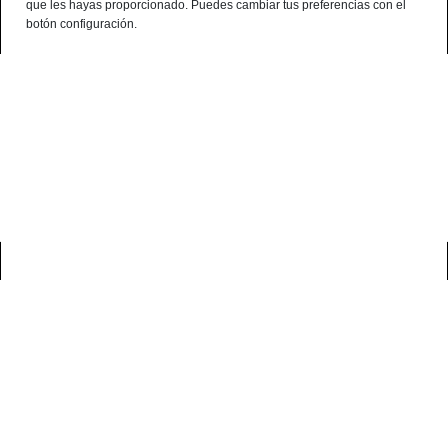
que les hayas proporcionado. Puedes cambiar tus preferencias con el
¿Alguna consulta? telf:+34 959 190 320 - 638 786 444 - 699 941 740
botón configuración.
Español
Terminal de consulta
○ Motor activo -
Paleta Cebo Campo Ibérica
50% Raza Ib Loncheada a Cuchillo
0
inicio
loncheado jamón ibérico
paleta cebo campo ibérica 50% raza ib
loncheada a cuchillo