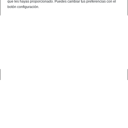
que les hayas proporcionado. Puedes cambiar tus preferencias con el
¿Alguna consulta? telf:+34 959 190 320 - 638 786 444 - 699 941 740
botón configuración.
Español
0
casa
blog
consejos sobre el jamón ibérico
cómo preparar la tabla de
ibéricos perfecta para navidad