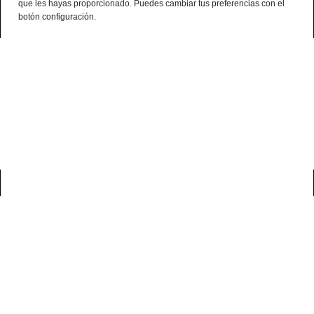
que les hayas proporcionado. Puedes cambiar tus preferencias con el
¿Alguna consulta? telf:+34 959 190 320 - 638 786 444 - 699 941 740
botón configuración.
Español
0
casa
blog
ocasiones para disfrutar el jamón ibérico
este san valentín,
enamora con jamón ibérico