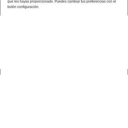
que les hayas proporcionado. Puedes cambiar tus preferencias con el
¿Alguna consulta? telf:+34 959 190 320 - 638 786 444 - 699 941 740
botón configuración.
Español
Terminal de consulta
○ Motor activo -
Lomo de Bellota 100% Ibérico
loncheado 100 grs
0
inicio
lomos
lomo de bellota 100% ibérico loncheado 100 grs