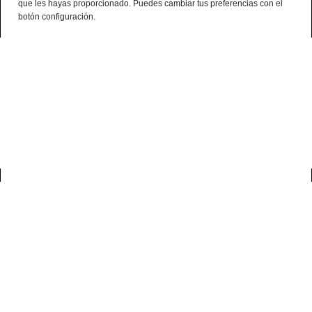
que les hayas proporcionado. Puedes cambiar tus preferencias con el
¿Alguna consulta? telf:+34 959 190 320 - 638 786 444 - 699 941 740
botón configuración.
Español
Terminal de consulta
○ Motor activo -
Chorizo ibérico blanco extra
500 grs
0
inicio
chorizo
chorizo ibérico blanco extra 500 grs
No disponible temporalmente