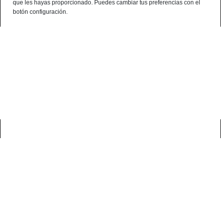
que les hayas proporcionado. Puedes cambiar tus preferencias con el
¿Alguna consulta? telf:+34 959 190 320 - 638 786 444 - 699 941 740
botón configuración.
Español
0
casa
blog
chorizo ibérico
croquetas de chorizo ibérico, una receta fácil
y casera