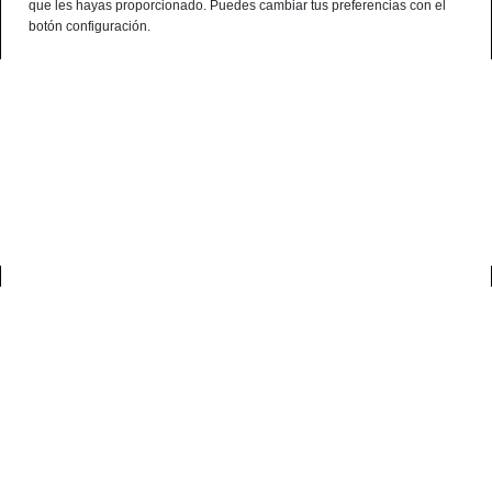
que les hayas proporcionado. Puedes cambiar tus preferencias con el
¿Alguna consulta? telf:+34 959 190 320 - 638 786 444 - 699 941 740
botón configuración.
Español
0
casa
blog
salchichón ibérico
SALCHICHÓN IBÉRICO