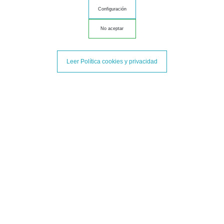
salchichón y potenciar todo el sabor de este ibérico único.
Configuración
Saber más
No aceptar
Leer Política cookies y privacidad
¿CÓMO SE HACE EL SALCHICHÓN?
Este ibérico supone ir un paso más allá cuando hablamos de
nuestros embutidos favoritos. Descubre cómo se hace el
salchichón y todos los secretos que conserva este
inesperado manjar.
Saber más