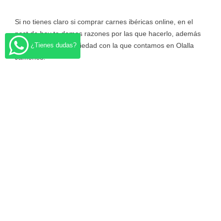
NO?
Si no tienes claro si comprar carnes ibéricas online, en el
post de hoy te damos razones por las que hacerlo, además
de presentarte la variedad con la que contamos en Olalla
¿Tienes dudas?
Jamones.
Saber más
EL REGALO PERFECTO PARA EL DÍA DE LA
MADRE ES JAMÓN IBÉRICO
Uno de los días más bonitos del año está aquí y seguro que