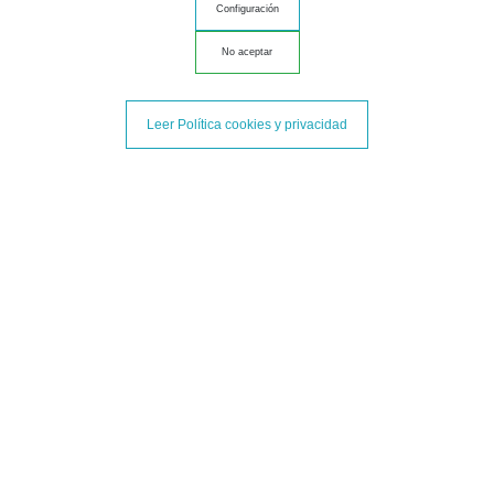
Configuración
CAÑA DE LOMO Y LOMO EMBUCHADO, ¿SON LO
MISMO?
No aceptar
Seguro que al comprar embutidos te has hecho alguna vez
la siguiente pregunta: Caña de lomo y lomo embuchado,
Leer Política cookies y privacidad
¿son lo mismo? En el post de hoy de Olalla Jamones te
damos respuesta.
Saber más
¿QUÉ ES LA PLUMA IBÉRICA Y CÓMO
PREPARARLA?